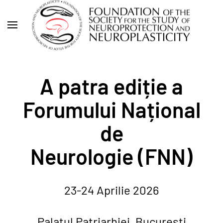
Skip
to
main
content
A patra ediție a
Forumului Național
de
Neurologie (FNN)
23-24 Aprilie 2026
Palatul Patriarhiei, București